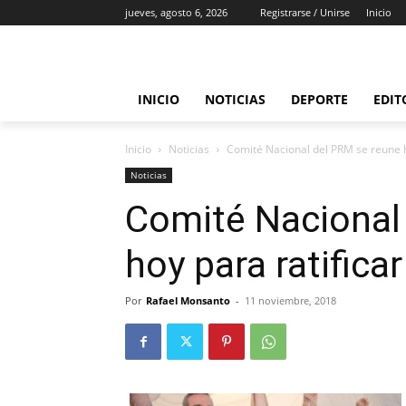
jueves, agosto 6, 2026
Registrarse / Unirse
Inicio
INICIO
NOTICIAS
DEPORTE
EDIT
Inicio
Noticias
Comité Nacional del PRM se reune h
Noticias
Comité Nacional
hoy para ratifica
Por
Rafael Monsanto
-
11 noviembre, 2018