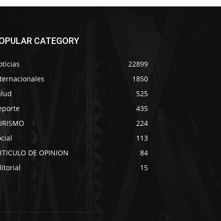
OPULAR CATEGORY
ticias
22899
ternacionales
1850
alud
525
eporte
435
URISMO
224
cial
113
RTICULO DE OPINION
84
itorial
15