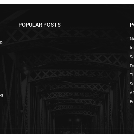
POPULAR POSTS
P
No
LD
In
S
D
T
So
A
os
Ed