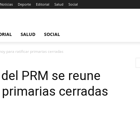
Noticias
Deporte
Editorial
Salud
Social
ORIAL
SALUD
SOCIAL
oy para ratificar primarias cerradas
 del PRM se reune
r primarias cerradas