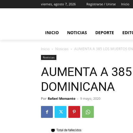
viernes, agosto 7, 2026
Registrarse / Unirse
Inicio
INICIO
NOTICIAS
DEPORTE
EDIT
Inicio
Noticias
AUMENTA A 385 LOS MUERTOS E
Noticias
AUMENTA A 385
DOMINICANA
Por
Rafael Monsanto
-
9 mayo, 2020