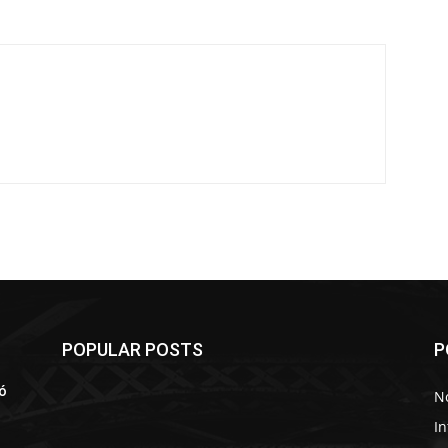
POPULAR POSTS
P
ió
No
In