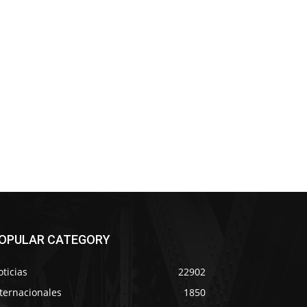
OPULAR CATEGORY
ticias
22902
ternacionales
1850