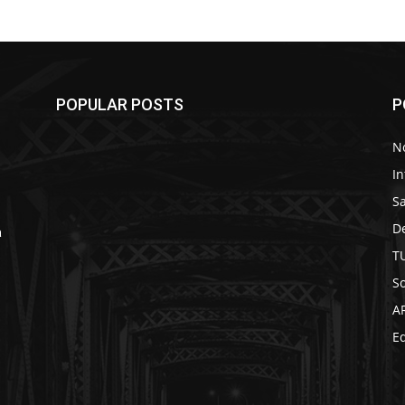
POPULAR POSTS
P
No
In
S
D
a
T
So
A
Ed