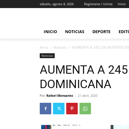
sábado, agosto 8, 2026
Registrarse / Unirse
Inicio
INICIO
NOTICIAS
DEPORTE
EDIT
Inicio
Noticias
AUMENTA A 245 LOS MUERTOS E
Noticias
AUMENTA A 245
DOMINICANA
Por
Rafael Monsanto
-
21 abril, 2020