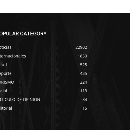
OPULAR CATEGORY
ticias
22902
ternacionales
1850
alud
525
eporte
435
URISMO
224
cial
113
RTICULO DE OPINION
84
itorial
15