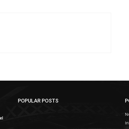
POPULAR POSTS
P
e
No
el
In