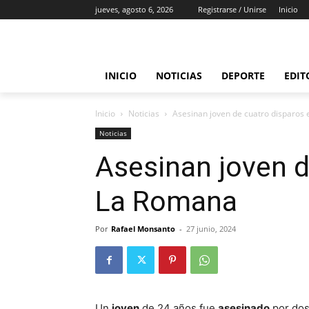
jueves, agosto 6, 2026
Registrarse / Unirse
Inicio
INICIO
NOTICIAS
DEPORTE
EDIT
Inicio
Noticias
Asesinan joven de cuatro disparos
Noticias
Asesinan joven d
La Romana
Por
Rafael Monsanto
-
27 junio, 2024
Un
joven
de 24 años fue
asesinado
por dos