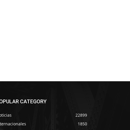
OPULAR CATEGORY
ticias
22899
ternacionales
1850