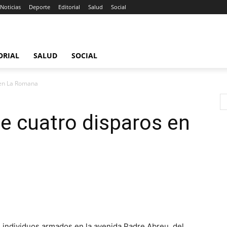
Noticias
Deporte
Editorial
Salud
Social
ORIAL
SALUD
SOCIAL
 en La Romana
e cuatro disparos en
 individuos armados en la avenida Padre Abreu, del