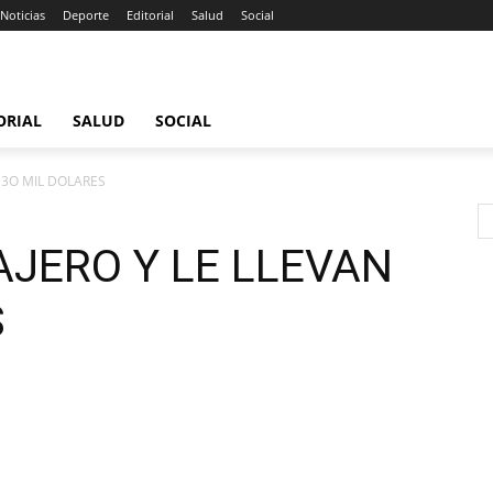
Noticias
Deporte
Editorial
Salud
Social
ORIAL
SALUD
SOCIAL
 3O MIL DOLARES
JERO Y LE LLEVAN
S