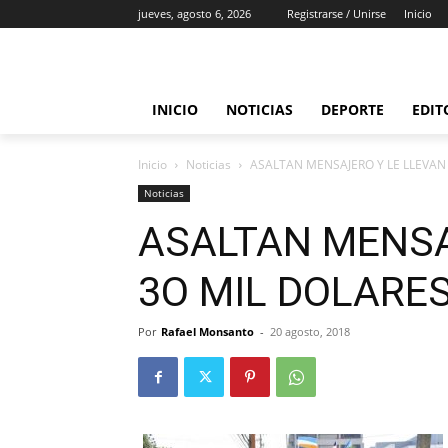
jueves, agosto 6, 2026
Registrarse / Unirse
Inicio
INICIO
NOTICIAS
DEPORTE
EDIT
Inicio
Noticias
ASALTAN MENSAJERO Y LE LLEVAN
Noticias
ASALTAN MENSA
3O MIL DOLARE
Por
Rafael Monsanto
-
20 agosto, 2018