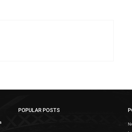
POPULAR POSTS
P
a
No