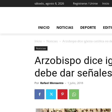
sábado, agosto 8, 2026
Registrarse / Unirse
Inicio
INICIO
NOTICIAS
DEPORTE
EDIT
Inicio
Noticias
Arzobispo dice iglesia católica no d
Noticias
Arzobispo dice ig
debe dar señales
Por
Rafael Monsanto
-
1 julio, 2018