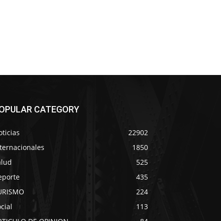
OPULAR CATEGORY
ticias
22902
ternacionales
1850
alud
525
eporte
435
URISMO
224
cial
113