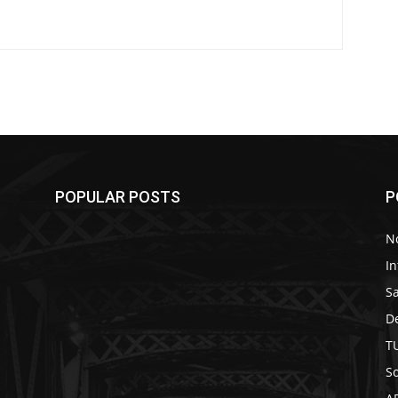
POPULAR POSTS
P
No
In
S
D
T
So