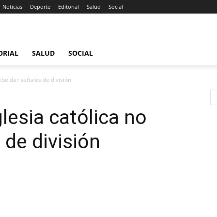
Noticias
Deporte
Editorial
Salud
Social
ORIAL
SALUD
SOCIAL
ebe dar señales de división
lesia católica no
 de división