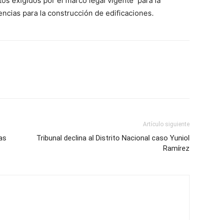
os exigidos por el marco legal vigente para la
encias para la construcción de edificaciones.
Artículo siguiente
as
Tribunal declina al Distrito Nacional caso Yuniol
Ramírez