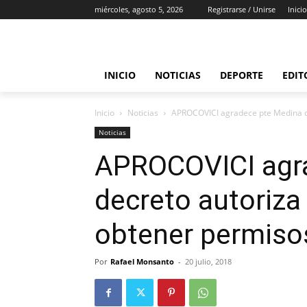
miércoles, agosto 5, 2026
Registrarse / Unirse
Inicio
INICIO
NOTICIAS
DEPORTE
EDIT
Inicio
Noticias
APROCOVICI agradece pte Medina de
Noticias
APROCOVICI agr
decreto autoriza
obtener permiso
Por
Rafael Monsanto
-
20 julio, 2018