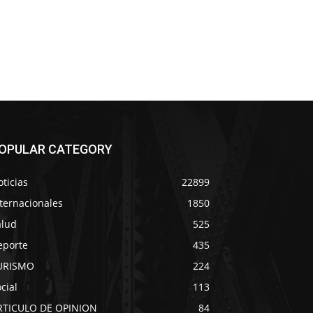
OPULAR CATEGORY
ticias
22899
ternacionales
1850
alud
525
eporte
435
URISMO
224
cial
113
RTICULO DE OPINION
84