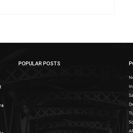
POPULAR POSTS
P
No
In
R
S
D
ra
T
So
A