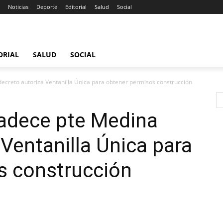
Noticias
Deporte
Editorial
Salud
Social
ORIAL
SALUD
SOCIAL
creto autoriza Ventanilla Única para obtener permisos construcción
adece pte Medina
 Ventanilla Única para
s construcción