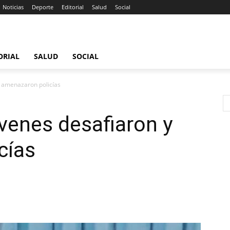
Noticias
Deporte
Editorial
Salud
Social
ORIAL
SALUD
SOCIAL
y amenazaron policías
venes desafiaron y
cías