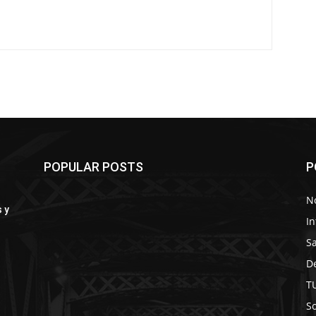
POPULAR POSTS
P
No
 y
In
S
D
T
So