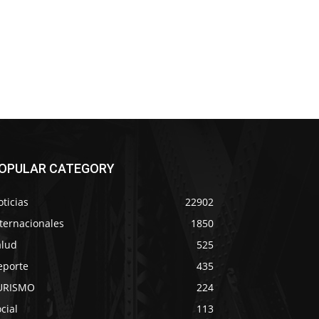
OPULAR CATEGORY
ticias
22902
ternacionales
1850
alud
525
eporte
435
URISMO
224
cial
113