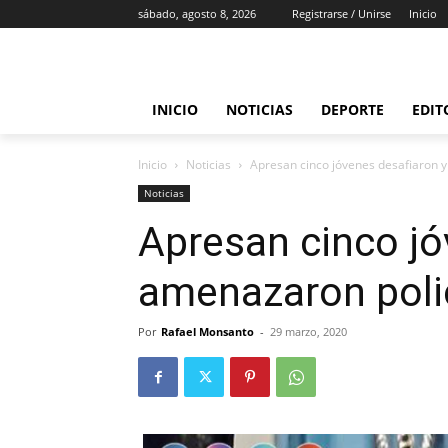
sábado, agosto 8, 2026
Registrarse / Unirse
Inicio
INICIO
NOTICIAS
DEPORTE
EDIT
Inicio
Noticias
Apresan cinco jóvenes desafiaron 
Noticias
Apresan cinco jó
amenazaron poli
Por
Rafael Monsanto
-
29 marzo, 2020