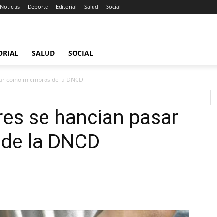
Noticias
Deporte
Editorial
Salud
Social
ORIAL
SALUD
SOCIAL
sar como miembros de la DNCD
es se hancian pasar
de la DNCD