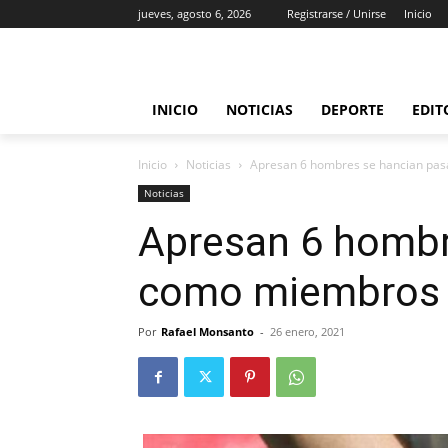
jueves, agosto 6, 2026
Registrarse / Unirse
Inicio
INICIO
NOTICIAS
DEPORTE
EDIT
Inicio
Noticias
Apresan 6 hombres se hancian pa
Noticias
Apresan 6 hombr
como miembros 
Por
Rafael Monsanto
-
26 enero, 2021