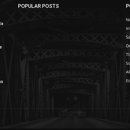
POPULAR POSTS
P
No
ta
In
S
D
e
T
So
A
Ed
as