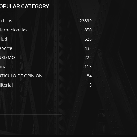
OPULAR CATEGORY
ticias
22899
ternacionales
1850
alud
525
eporte
435
URISMO
224
cial
113
RTICULO DE OPINION
84
itorial
15