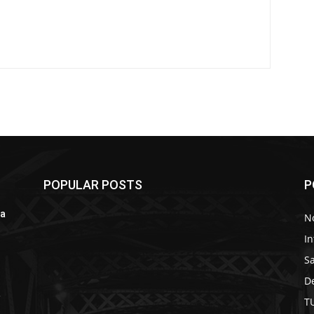
POPULAR POSTS
P
la
No
In
S
D
a
T