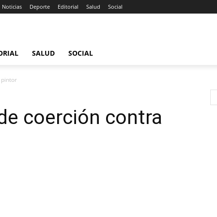
Noticias
Deporte
Editorial
Salud
Social
ORIAL
SALUD
SOCIAL
 pintor
de coerción contra