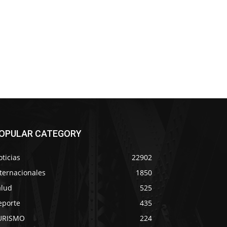
OPULAR CATEGORY
ticias
22902
ternacionales
1850
alud
525
eporte
435
URISMO
224