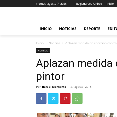
viernes, agosto 7, 2026
Registrarse / Unirse
Inicio
INICIO
NOTICIAS
DEPORTE
EDIT
Inicio
Noticias
Aplazan medida de coerción contra
Noticias
Aplazan medida 
pintor
Por
Rafael Monsanto
-
27 agosto, 2018