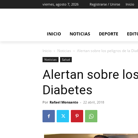
viernes, agosto 7, 2026
Registrarse / Unirse
Inicio
INICIO
NOTICIAS
DEPORTE
EDIT
Inicio
Noticias
Alertan sobre los peligros de la Di
Noticias
Salud
Alertan sobre los
Diabetes
Por
Rafael Monsanto
-
22 abril, 2018