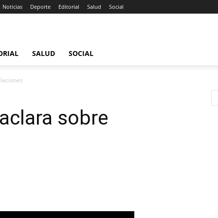
Noticias
Deporte
Editorial
Salud
Social
ORIAL
SALUD
SOCIAL
elaciones
 aclara sobre