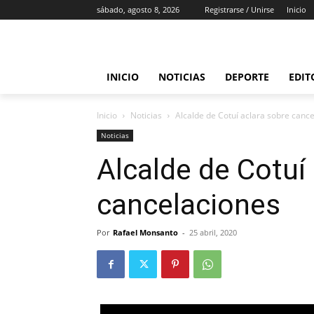
sábado, agosto 8, 2026
Registrarse / Unirse
Inicio
INICIO
NOTICIAS
DEPORTE
EDIT
Inicio
Noticias
Alcalde de Cotuí aclara sobre canc
Noticias
Alcalde de Cotuí
cancelaciones
Por
Rafael Monsanto
-
25 abril, 2020