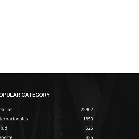
OPULAR CATEGORY
ticias
22902
ternacionales
1850
alud
525
eporte
435