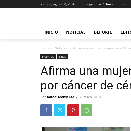
sábado, agosto 8, 2026
Registrarse / Unirse
Inicio
INICIO
NOTICIAS
DEPORTE
EDIT
Inicio
Noticias
Afirma una mujer muere cada 10 dí
Noticias
Salud
Afirma una muje
por cáncer de cé
Por
Rafael Monsanto
-
31 mayo, 2018