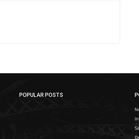
POPULAR POSTS
P
No
In
S
D