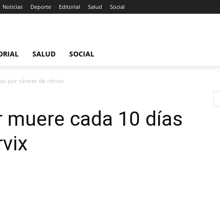
Noticias
Deporte
Editorial
Salud
Social
ORIAL
SALUD
SOCIAL
as por cáncer de cérvix
r muere cada 10 días
rvix