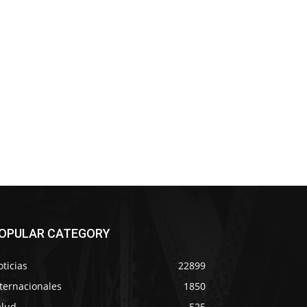
OPULAR CATEGORY
ticias
22899
ternacionales
1850
alud
525