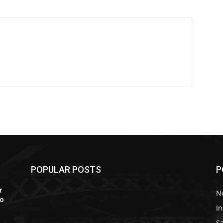
POPULAR POSTS
P
r
No
do
In
S