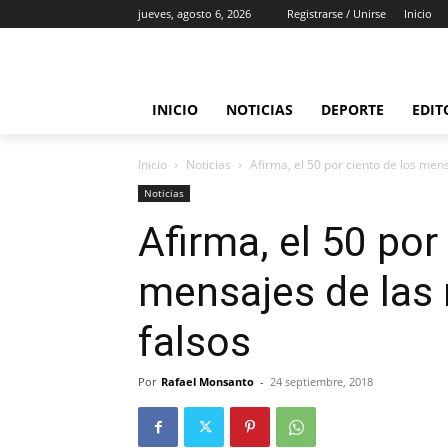
jueves, agosto 6, 2026
Registrarse / Unirse
Inicio
INICIO
NOTICIAS
DEPORTE
EDIT
Inicio
Noticias
Afirma, el 50 por ciento de los mens
Noticias
Afirma, el 50 por
mensajes de las 
falsos
Por
Rafael Monsanto
-
24 septiembre, 2018