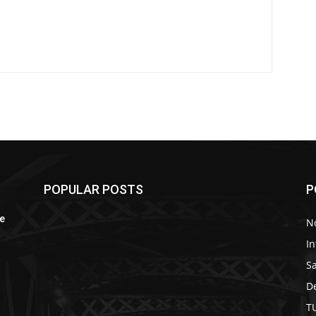
POPULAR POSTS
P
de
No
In
S
D
r
T