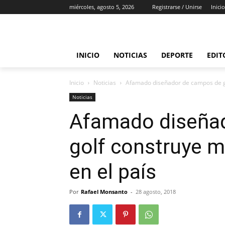
miércoles, agosto 5, 2026
Registrarse / Unirse
Inicio
INICIO
NOTICIAS
DEPORTE
EDIT
Inicio
Noticias
Afamado diseñador de campos de go
Noticias
Afamado diseña
golf construye 
en el país
Por
Rafael Monsanto
-
28 agosto, 2018