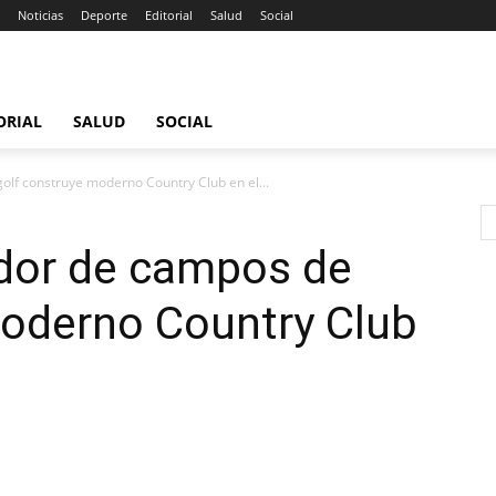
Noticias
Deporte
Editorial
Salud
Social
ORIAL
SALUD
SOCIAL
lf construye moderno Country Club en el...
dor de campos de
moderno Country Club