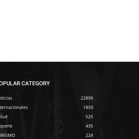
OPULAR CATEGORY
ticias
22899
ternacionales
1850
alud
525
eporte
435
URISMO
224