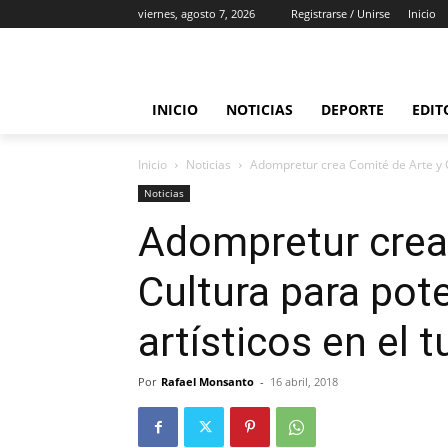
viernes, agosto 7, 2026
Registrarse / Unirse
Inicio
INICIO
NOTICIAS
DEPORTE
EDIT
Inicio
Noticias
Adompretur crea Comité de Arte y Cu
Noticias
Adompretur crea
Cultura para pot
artísticos en el 
Por
Rafael Monsanto
-
16 abril, 2018