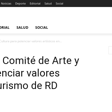
Noticias
Deporte
Editorial
Salud
Social
ORIAL
SALUD
SOCIAL
ltura para potenciar valores artísticos en...
 Comité de Arte y
enciar valores
turismo de RD