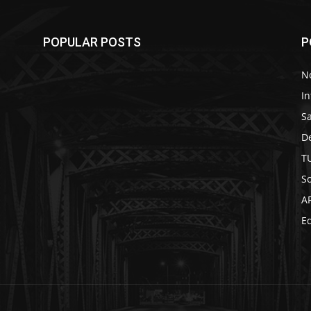
POPULAR POSTS
P
No
In
S
D
T
So
A
Ed