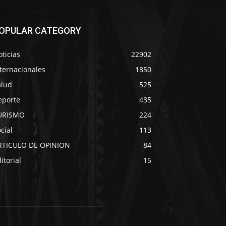
OPULAR CATEGORY
ticias
22902
ternacionales
1850
alud
525
eporte
435
URISMO
224
cial
113
RTICULO DE OPINION
84
itorial
15