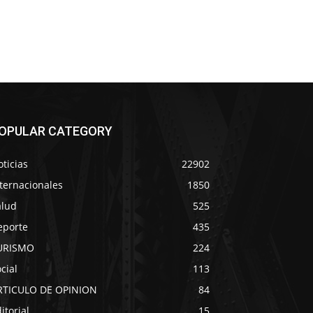
OPULAR CATEGORY
ticias
22902
ternacionales
1850
alud
525
eporte
435
URISMO
224
cial
113
RTICULO DE OPINION
84
itorial
15