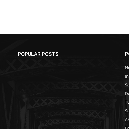
POPULAR POSTS
P
No
In
S
D
T
So
A
Ed