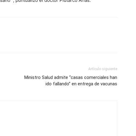
no¨, puntualizó el doctor Plutarco Arias.
Artículo siguiente
Ministro Salud admite “casas comerciales han
ido fallando” en entrega de vacunas