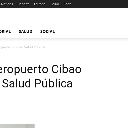
Noticias
Deporte
Editorial
Salud
Social
ORIAL
SALUD
SOCIAL
gia trabajo de Salud Pública
eropuerto Cibao
 Salud Pública