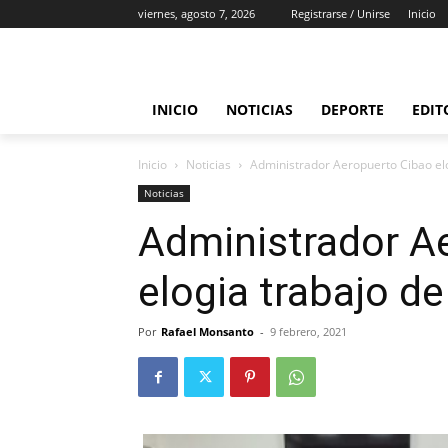
viernes, agosto 7, 2026
Registrarse / Unirse
Inicio
INICIO
NOTICIAS
DEPORTE
EDIT
Inicio
Noticias
Administrador Aeropuerto Cibao elo
Noticias
Administrador A
elogia trabajo de
Por
Rafael Monsanto
-
9 febrero, 2021