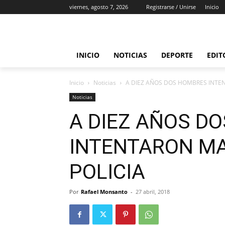
viernes, agosto 7, 2026
Registrarse / Unirse
Inicio
INICIO
NOTICIAS
DEPORTE
EDIT
Inicio
Noticias
A DIEZ AÑOS DOS HOMBRES INTEN
Noticias
A DIEZ AÑOS D
INTENTARON MA
POLICIA
Por
Rafael Monsanto
-
27 abril, 2018