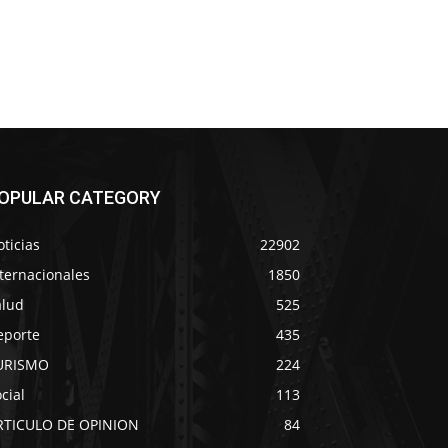
OPULAR CATEGORY
ticias
22902
ternacionales
1850
alud
525
eporte
435
URISMO
224
cial
113
RTICULO DE OPINION
84