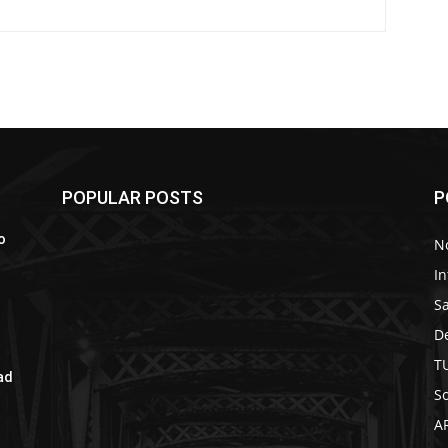
POPULAR POSTS
P
o
No
In
S
D
T
ad
So
A