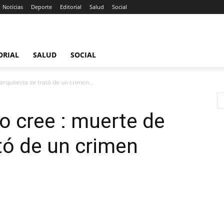
Noticias
Deporte
Editorial
Salud
Social
ORIAL
SALUD
SOCIAL
arquitecta se trató de un crimen...
co cree : muerte de
ató de un crimen