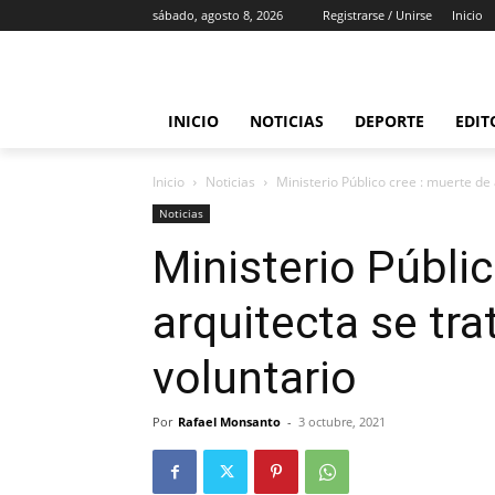
sábado, agosto 8, 2026
Registrarse / Unirse
Inicio
INICIO
NOTICIAS
DEPORTE
EDIT
Inicio
Noticias
Ministerio Público cree : muerte de 
Noticias
Ministerio Públi
arquitecta se tr
voluntario
Por
Rafael Monsanto
-
3 octubre, 2021