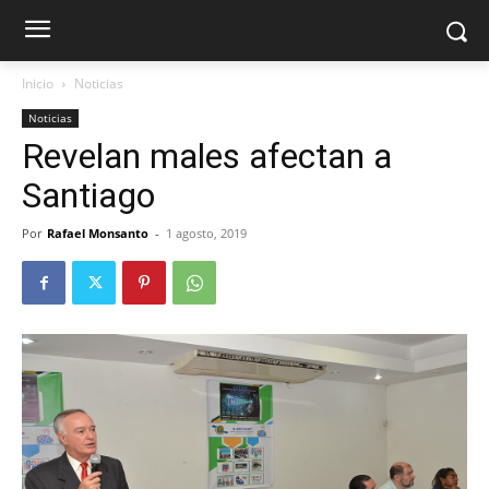
Inicio
Noticias
Noticias
Revelan males afectan a
Santiago
Por
Rafael Monsanto
-
1 agosto, 2019