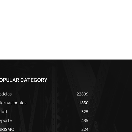
OPULAR CATEGORY
ticias
22899
ternacionales
1850
alud
525
eporte
435
URISMO
224