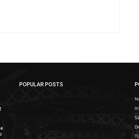
POPULAR POSTS
P
No
In
2
S
D
le
o
T