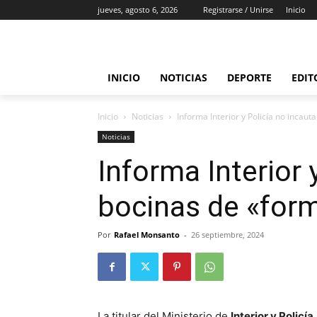
jueves, agosto 6, 2026
Registrarse / Unirse
Inicio
INICIO
NOTICIAS
DEPORTE
EDIT
Inicio
Noticias
Informa Interior y Policía no incaut
Noticias
Informa Interior 
bocinas de «form
Por
Rafael Monsanto
-
26 septiembre, 2024
La titular del Ministerio de
Interior y Policía