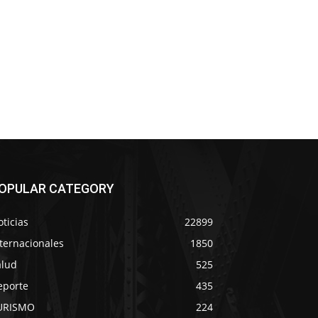
OPULAR CATEGORY
ticias
22899
ternacionales
1850
alud
525
eporte
435
URISMO
224