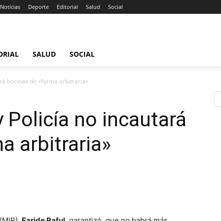
Noticias
Deporte
Editorial
Salud
Social
ORIAL
SALUD
SOCIAL
ará bocinas de «forma arbitraria»
y Policía no incautará
a arbitraria»
(MIP),
Faride Raful
, garantizó que no habrá más