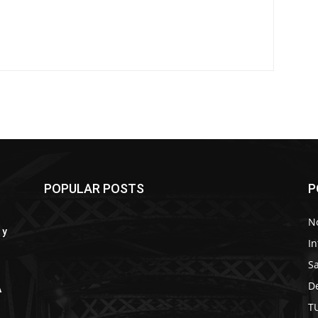
POPULAR POSTS
P
No
 y
In
S
D
A
T